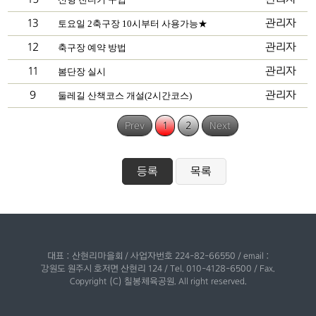
13
관리자
토요일 2축구장 10시부터 사용가능★
12
관리자
축구장 예약 방법
11
관리자
봄단장 실시
9
관리자
둘레길 산책코스 개설(2시간코스)
Prev
1
2
Next
등록
목록
대표 : 산현리마을회 / 사업자번호 224-82-66550 / email :
강원도 원주시 호저면 산현리 124 / Tel. 010-4128-6500 / Fax.
Copyright (C) 칠봉체육공원. All right reserved.